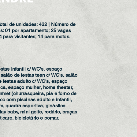
Total de unidades: 432 | Número de
gas: 01 por apartamento; 25 vagas
4 para visitantes; 14 para motos.
stas Infantil c/ WC's, espaço
 salão de festas teen c/ WC's, salão
e festas adulto c/ WC's, espaço
ica, espaço mulher, home theater,
rmet (churrasqueira, pia e forno de
o com piscinas adulto e infantil,
, quadra esportiva, ginástica
ay baby, mini golfe, redário, praças
t care, bicicletário e pomar.