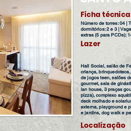
Ficha técnica
Número de torres: 04 | 
dormitórios: 2 e 3 | Va
extras (5 para PCDs); 1
Lazer
Hall Social, salão de Fe
criança, brinquedoteca,
de jogos teen, salões d
gourmet, sala de ginást
lan house, 3 praças gou
pizza), complexo aquátic
deck molhado e solarium
externa, playground e pl
e jardins, dog walk e pe
Localização