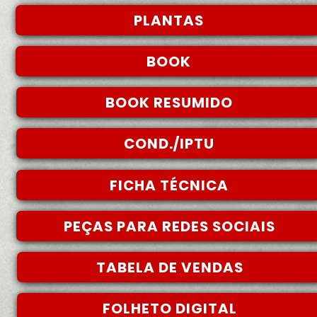
PLANTAS
BOOK
BOOK RESUMIDO
COND./IPTU
FICHA TÉCNICA
PEÇAS PARA REDES SOCIAIS
TABELA DE VENDAS
FOLHETO DIGITAL