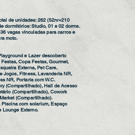
total de unidades: 262 (52nr+210
de dormitórios: Studio, 01 e 02 dorms.
a. 36 vagas vinculadas para carros e
ra moto.
 Playground e Lazer descoberto
, Festas, Copa Festas, Gourmet,
squeira Externa, Pet Care,
e Jogos, Fitness, Lavanderia NR,
ess NR, Portaria com W.C.
ery (Compartilhado), Hall de Acesso
etário (Compartilhado), Cowork
 Market (Compartilhado).
, Piscina com solarium, Espaço
 Lounge Externo.