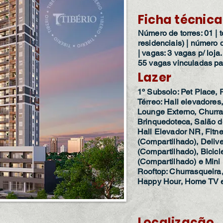
Ficha técnica
Número de torres: 01 | 
residenciais) | número 
| vagas: 3 vagas p/ loj
55 vagas vinculadas pa
Lazer
1º Subsolo: Pet Place,
Térreo: Hall elevadores
Lounge Externo, Churra
Brinquedoteca, Salão d
Hall Elevador NR, Fitn
(Compartilhado), Deliv
(Compartilhado), Bicicl
(Compartilhado) e Mini
Rooftop: Churrasqueira
Happy Hour, Home TV e
Localização